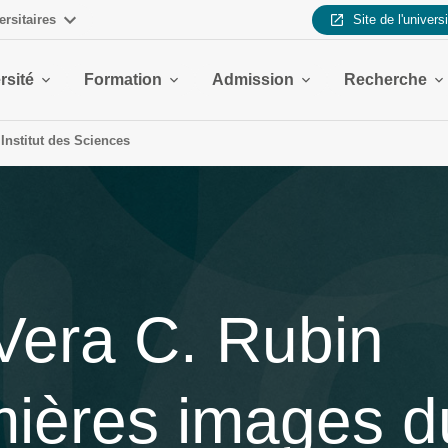
ersitaires
Site de l'univers
rsité
Formation
Admission
Recherche
Institut des Sciences
Vera C. Rubin
mières images d