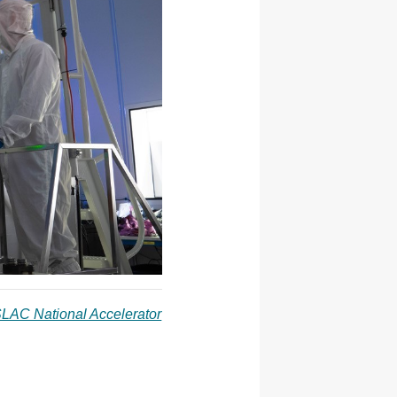
LAC National Accelerator Laboratory. -
/SLAC National Accelerator