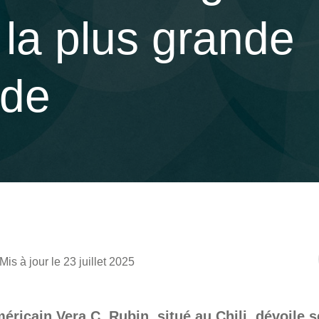
 la plus grande
nde
Mis à jour le 23 juillet 2025
éricain Vera C. Rubin, situé au Chili, dévoile 