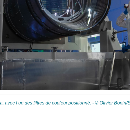
, avec l’un des filtres de couleur positionné. © Olivier Bonin/S
 avec l’un des filtres de couleur positionné.
- © Olivier Bonin