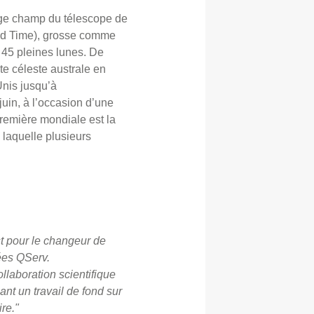
arge champ du télescope de
and Time), grosse comme
 45 pleines lunes. De
ûte céleste australe en
Unis jusqu’à
uin, à l’occasion d’une
remière mondiale est la
 laquelle plusieurs
st pour le changeur de
nées QServ.
llaboration scientifique
nt un travail de fond sur
re."