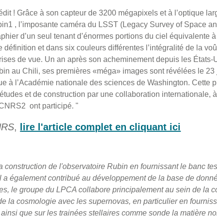
nédit ! Grâce à son capteur de 3200 mégapixels et à l’optique l
ubin1 , l’imposante caméra du LSST (Legacy Survey of Space 
aphier d’un seul tenant d’énormes portions du ciel équivalente à
définition et dans six couleurs différentes l’intégralité de la vo
prises de vue. Un an après son acheminement depuis les États-
bin au Chili, ses premières «méga» images sont révélées le 23 j
ue à l’Académie nationale des sciences de Washington. Cette p
tudes et de construction par une collaboration internationale, à
CNRS2 ont participé. "
CNRS
,
lire l'article complet en cliquant ici
la construction de l'observatoire Rubin en fournissant le banc te
. Il a également contribué au développement de la base de don
ues, le groupe du LPCA collabore principalement au sein de la co
e la cosmologie avec les supernovas, en particulier en fournissa
, ainsi que sur les trainées stellaires comme sonde la matière noi