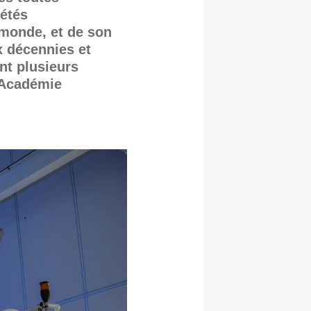
étés
 monde, et de son
x décennies et
nt plusieurs
l’Académie