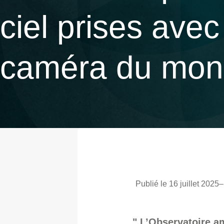
ciel prises avec
caméra du mo
Publié le 16 juillet 2025
–
" L’Observatoire am