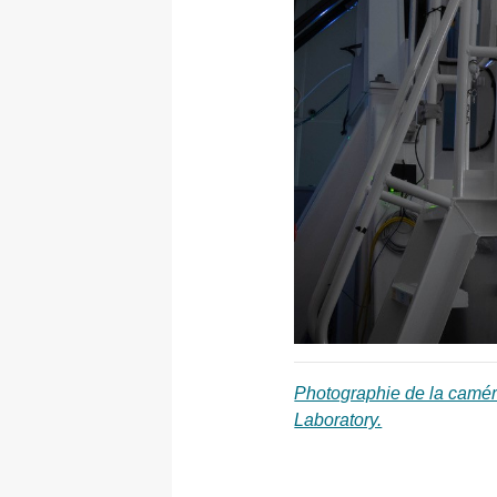
Photographie de la caméra
Photographie de la caméra,
Laboratory.