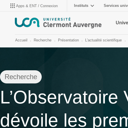
Instituts
Services univ
Apps & ENT / Connexion
Unive
Accueil
Recherche
Présentation
L'actualité scientifique
Recherche
L’Observatoire 
dévoile les pre