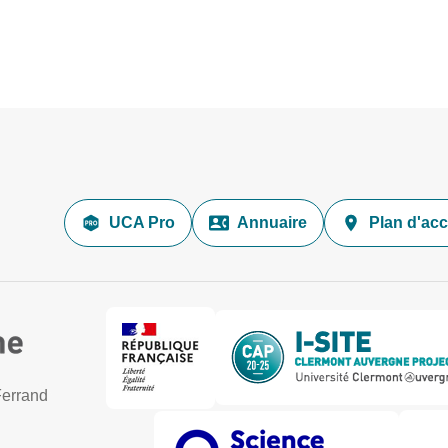
UCA Pro
Annuaire
Plan d'ac
Ferrand