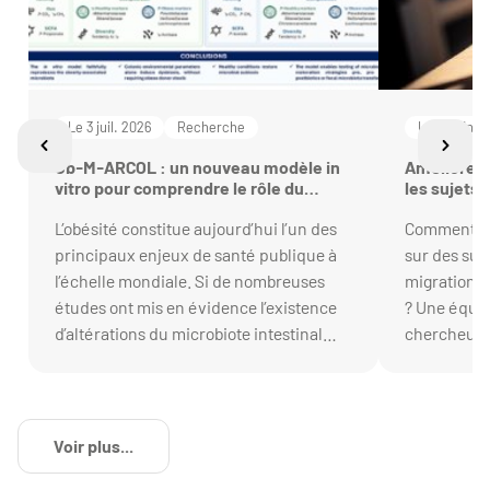
Le 3 juil. 2026
Recherche
Le 18 juin 2
Ob-M-ARCOL : un nouveau modèle in
Améliorer l
vitro pour comprendre le rôle du
les sujets s
microbiote dans l’obésité
secret, un
L’obésité constitue aujourd’hui l’un des
Comment obt
méthodolog
principaux enjeux de santé publique à
sur des suj
l’échelle mondiale. Si de nombreuses
migration ir
études ont mis en évidence l’existence
? Une équip
d’altérations du microbiote intestinal
chercheurs,
chez les personnes obèses, les
chargé de 
mécanismes associés à cette dysbiose
propose une
restent à ce jour encore mal compris,
bulletin sec
notamment la part relative dans les
Voir plus...
perturbations des micro-organismes ou