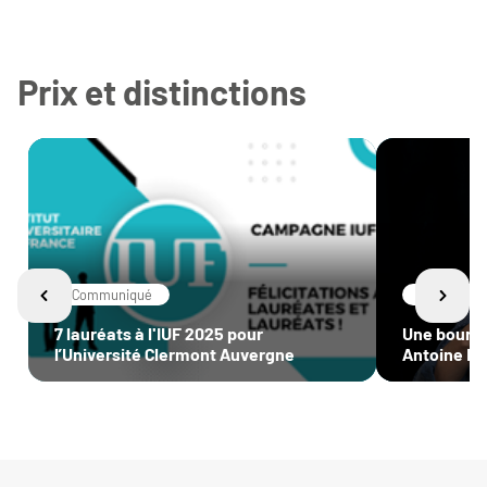
de l’environnement dans lequel ils
évoluent.
Prix et distinctions
Communiqué
Recherche
7 lauréats à l'IUF 2025 pour
Une bourse
l’Université Clermont Auvergne
Antoine Mo
(UCA / Ins