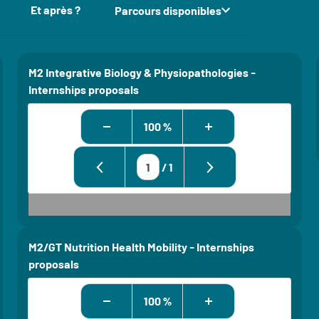
Et après ?
Parcours disponibles
s de la fiche
M2 Integrative Biology & Physiopathologies -
Internships proposals
100 %
/
1
M2/GT Nutrition Health Mobility - Internships
proposals
100 %