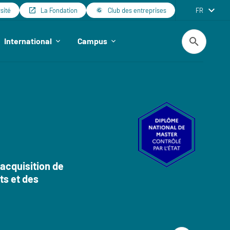
rsité
La Fondation
Club des entreprises
FR
Recherche
International
Campus
'acquisition de
ts et des