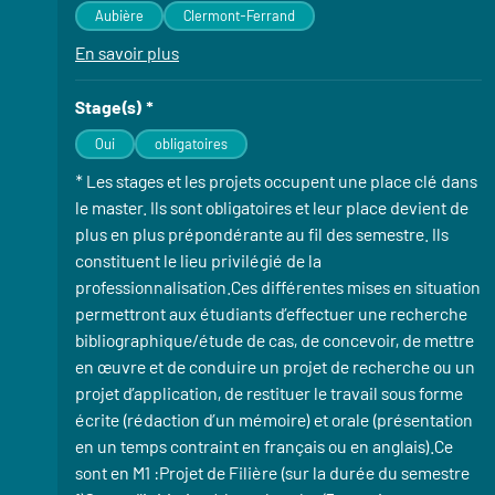
Aubière
Clermont-Ferrand
En savoir plus
à propos des Lieu(x) de la formation
Stage(s) *
Oui
obligatoires
* Les stages et les projets occupent une place clé dans
le master. Ils sont obligatoires et leur place devient de
plus en plus prépondérante au fil des semestre. Ils
constituent le lieu privilégié de la
professionnalisation.Ces différentes mises en situation
permettront aux étudiants d’effectuer une recherche
bibliographique/étude de cas, de concevoir, de mettre
en œuvre et de conduire un projet de recherche ou un
projet d’application, de restituer le travail sous forme
écrite (rédaction d’un mémoire) et orale (présentation
en un temps contraint en français ou en anglais).Ce
sont en M1 :Projet de Filière (sur la durée du semestre