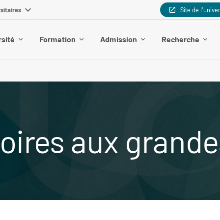
sitaires
Site de l'unive
rsité
Formation
Admission
Recherche
oires aux grande