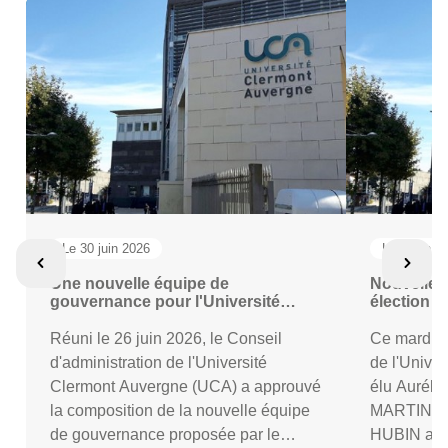
Le 30 juin 2026
Le 4 juin 2
Une nouvelle équipe de
Nouvelle 
gouvernance pour l'Université
élection d
Clermont Auvergne
statutaire
Réuni le 26 juin 2026, le Conseil
Ce mardi 2 
d'administration de l'Université
de l'Unive
Clermont Auvergne (UCA) a approuvé
élu Aurél
la composition de la nouvelle équipe
MARTIN, M
de gouvernance proposée par le
HUBIN aux 