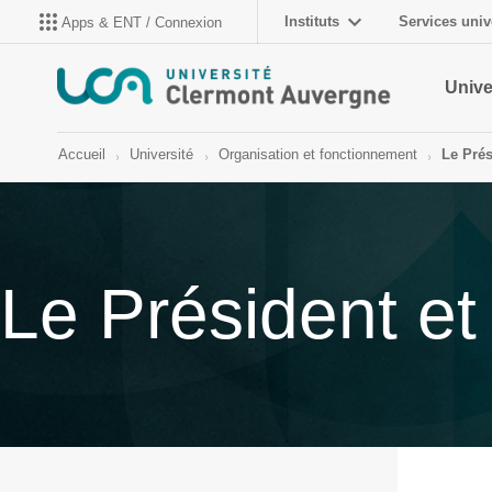
Instituts
Services univ
Apps & ENT / Connexion
Unive
Accueil
Université
Organisation et fonctionnement
Le Prés
Le Président et