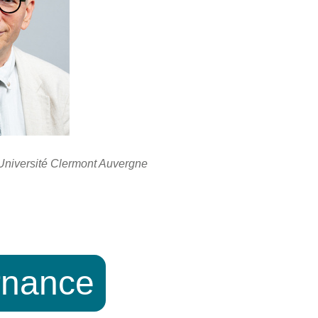
'Université Clermont Auvergne
rnance