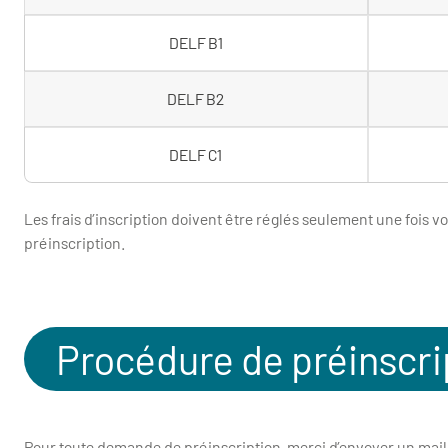
DELF B1
DELF B2
DELF C1
Les frais d’inscription doivent être réglés seulement une fois vo
préinscription.
Procédure de préinscri
Pour toute demande de préinscription, merci d’envoyer un mail 