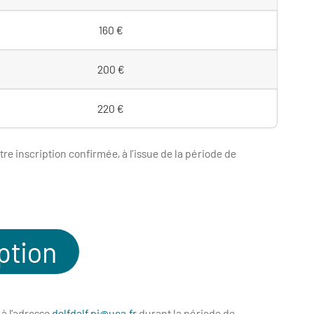
160 €
200 €
220 €
tre inscription confirmée, à l’issue de la période de
ption
à l’adresse
delfdalf.pi@uca.fr
durant la période de