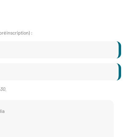
réinscription) :
h30.
dia