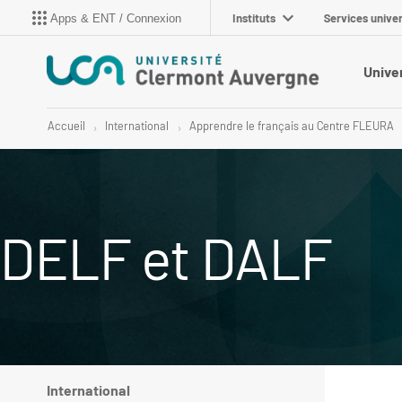
Instituts
Services univer
Apps & ENT / Connexion
Unive
Accueil
International
Apprendre le français au Centre FLEURA
DELF et DALF
International