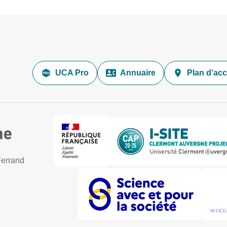
UCA Pro
Annuaire
Plan d'ac
Ferrand