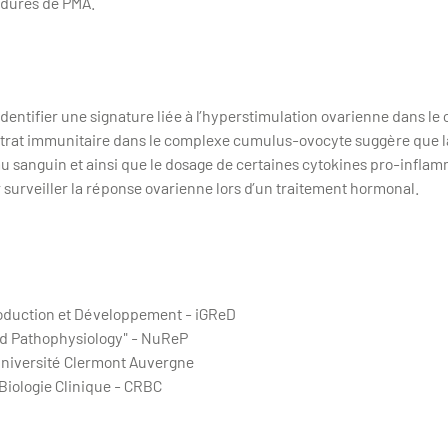
édures de PMA.
identifier une signature liée à l’hyperstimulation ovarienne dans l
iltrat immunitaire dans le complexe cumulus-ovocyte suggère que l
au sanguin et ainsi que le dosage de certaines cytokines pro-inflam
surveiller la réponse ovarienne lors d’un traitement hormonal.
roduction et Développement - iGReD
d Pathophysiology" - NuReP
niversité Clermont Auvergne
Biologie Clinique - CRBC