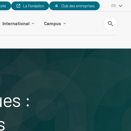
rsité
La Fondation
Club des entreprises
FR
Recherche
International
Campus
es :
s