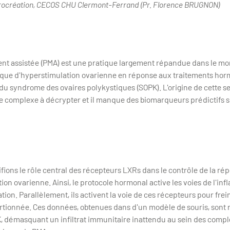
 Procréation, CECOS CHU Clermont-Ferrand (Pr. Florence BRUGNON)
nt assistée (PMA) est une pratique largement répandue dans le mo
sque d'hyperstimulation ovarienne en réponse aux traitements ho
 du syndrome des ovaires polykystiques (SOPK). L'origine de cette sen
e complexe à décrypter et il manque des biomarqueurs prédictifs sig
tifions le rôle central des récepteurs LXRs dans le contrôle de la r
tion ovarienne. Ainsi, le protocole hormonal active les voies de l'i
tion. Parallèlement, ils activent la voie de ces récepteurs pour fre
tionnée. Ces données, obtenues dans d'un modèle de souris, sont 
K, démasquant un infiltrat immunitaire inattendu au sein des com