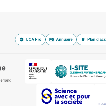
UCA Pro
Annuaire
Plan d'ac
Ferrand