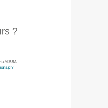
urs ?
 via ADUM.
tions.pl?