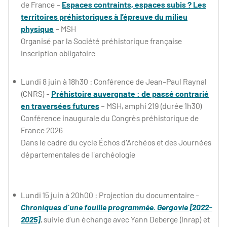
de France –
Espaces contraints, espaces subis ? Les
territoires préhistoriques à l’épreuve du milieu
physique
– MSH
Organisé par la Société préhistorique française
Inscription obligatoire
Lundi 8 juin à 18h30 :
Conférence de Jean-Paul Raynal
(CNRS) -
Préhistoire auvergnate : de passé contrarié
en traversées futures
– MSH, amphi 219 (durée 1h30)
Conférence inaugurale du Congrès préhistorique de
France 2026
Dans le cadre du cycle Échos d'Archéos et des Journées
départementales de l'archéologie
Lundi 15 juin à 20h00 : Projection du documentaire -
Chroniques d'une fouille programmée. Gergovie [2022-
2025]
, suivie d’un échange avec Yann Deberge (Inrap) et