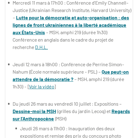
Mercredi 11 mars à 17h00 : Conférence d’Emily Channell-
Justice (Ukrainian Research Institute, Harvard University)
–
Lutte pour la démocratie et auto-organisation : des
lignes de front ukrainiennes à la liberté académique
aux États-Unis
– MSH, amphi 219 (durée 1h30)
Conférence en anglais dans le cadre du projet de
recherche
D.H.L.
Jeudi 12 mars à 18h00 : Conférence de Perrine Simon-
Nahum (École normale supérieure - PSL) –
Que peut-on
attendre de la démocratie ?
– MSH, amphi 219 (durée
1h30) - [
Voir la vidéo
]
Du jeudi 26 mars au vendredi 10 juillet : Expositions –
Dessine-moi la MSH
(grilles du jardin Lecoq) et
Regards
sur l’Anthropocène
(MSH)
Jeudi 26 mars à 11h00 : Inauguration des deux
expositions et remise des prix du concours photo