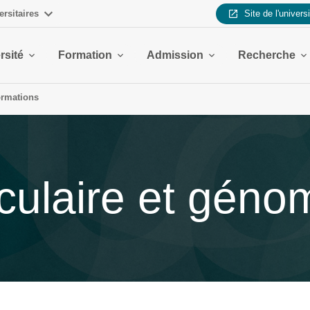
ersitaires
Site de l'univers
rsité
Formation
Admission
Recherche
ormations
culaire et géno