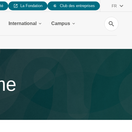
ité
La Fondation
Club des entreprises
FR
Recherche
International
Campus
me