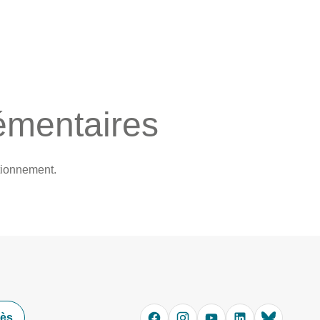
émentaires
tionnement.
cès