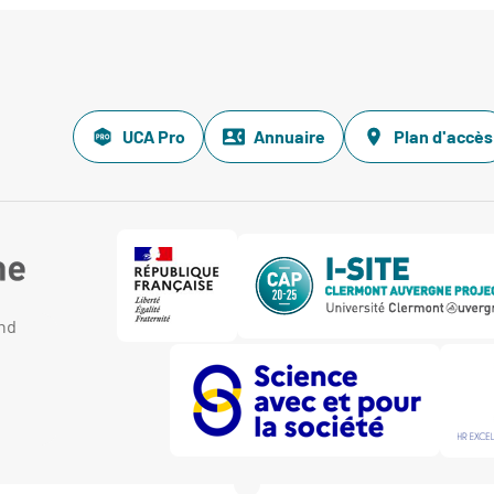
UCA Pro
Annuaire
Plan d'accès
and