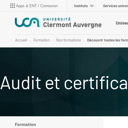
Instituts
Services univer
Apps & ENT / Connexion
Unive
Accueil
Formation
Nos formations
Découvrir toutes les for
Audit et certific
Formation