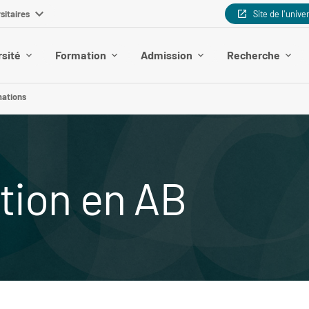
sitaires
Site de l'unive
rsité
Formation
Admission
Recherche
mations
ation en AB