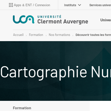
Instituts
Services univer
Apps & ENT / Connexion
Unive
Accueil
Formation
Nos formations
Découvrir toutes les for
Cartographie N
Formation