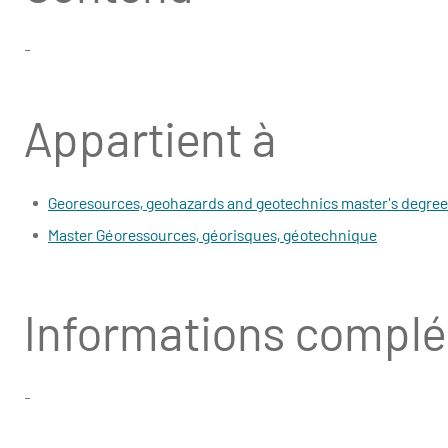
-
Appartient à
Georesources, geohazards and geotechnics master's degree
Master Géoressources, géorisques, géotechnique
Informations compl
-