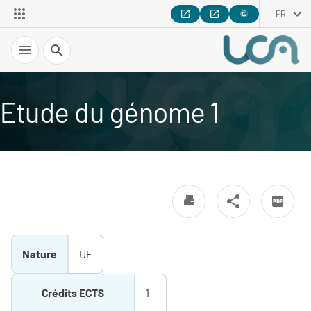
FR
Recherche
Etude du génome 1
Nature
UE
Crédits ECTS
1