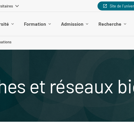
sitaires
Site de l'unive
rsité
Formation
Admission
Recherche
mations
hes et réseaux b