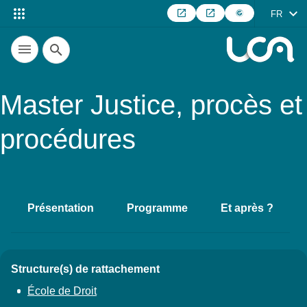
FR
Recherche
Master Justice, procès et
procédures
Présentation
Programme
Et après ?
Accéder aux sections de la fich
Structure(s) de rattachement
Détails
École de Droit