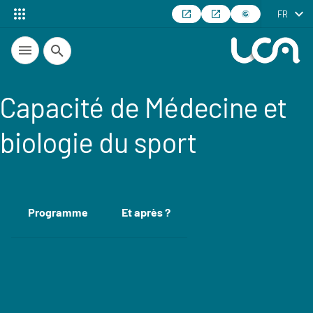
FR
Recherche
Capacité de Médecine et
biologie du sport
Programme
Et après ?
Accéder aux sections de la fiche
Détails