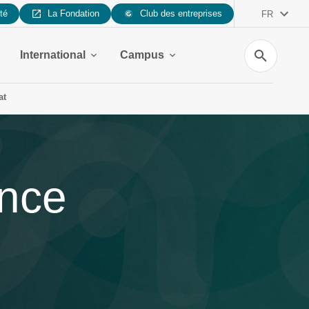
ité
La Fondation
Club des entreprises
FR
Recherche
International
Campus
at
ence