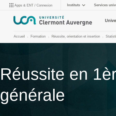
Instituts
Services univ
Apps & ENT / Connexion
Unive
Accueil
Formation
Réussite, orientation et insertion
Statist
Réussite en 1è
générale