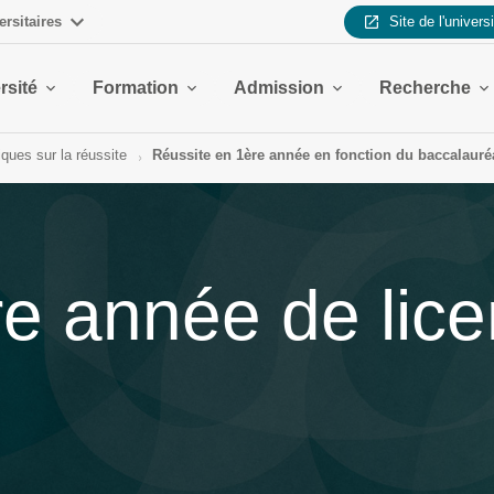
ersitaires
Site de l'univers
rsité
Formation
Admission
Recherche
iques sur la réussite
Réussite en 1ère année en fonction du baccalauré
re année de lic