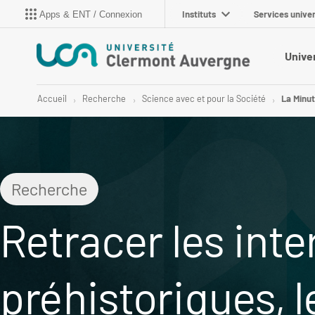
Instituts
Services univer
Apps & ENT / Connexion
Unive
Accueil
Recherche
Science avec et pour la Société
La Minu
Recherche
Retracer les inte
préhistoriques, le