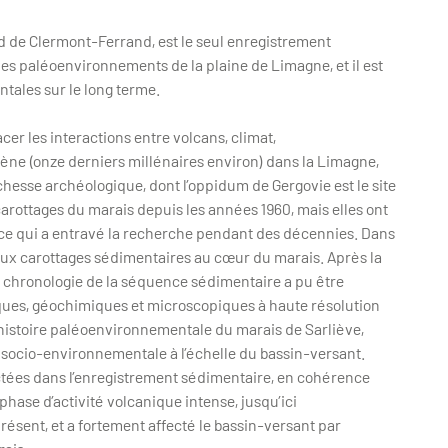
d de Clermont-Ferrand, est le seul enregistrement
les paléoenvironnements de la plaine de Limagne, et il est
tales sur le long terme.
er les interactions entre volcans, climat,
ène (onze derniers millénaires environ) dans la Limagne,
chesse archéologique, dont l’oppidum de Gergovie est le site
arottages du marais depuis les années 1960, mais elles ont
ce qui a entravé la recherche pendant des décennies. Dans
aux carottages sédimentaires au cœur du marais. Après la
a chronologie de la séquence sédimentaire a pu être
ques, géochimiques et microscopiques à haute résolution
l’histoire paléoenvironnementale du marais de Sarliève,
n socio-environnementale à l’échelle du bassin-versant.
tées dans l’enregistrement sédimentaire, en cohérence
hase d’activité volcanique intense, jusqu’ici
ésent, et a fortement affecté le bassin-versant par