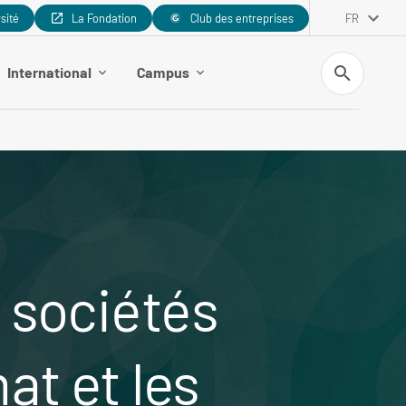
rsité
La Fondation
Club des entreprises
FR
Recherche
International
Campus
s sociétés
at et les