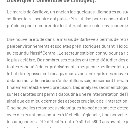
Auvergne / Université de Limoges).
Le marais de Sarliève, un ancien lac quelques kilomètres au su
sédimentaire lacustre qui puisse être utilisé pour reconstruire 
précieux pour comprendre les interactions socio-environnemen
Une nouvelle étude dans le marais de Sarliève a permis de retrac
paléoenvironnements et sociétés préhistoriques durant l’Holoc
au cœur du Massif Central. Le secteur est bien connu pour sa ri
le plus célèbre. De nombreuses études ont tenté d’étudier des c
toutes échoué à dater précisément la séquence sédimentaire, 
le but de dépasser ce blocage, nous avons entrepris des nouve
datation au radiocarbone d’échantillons soigneusement triés, l
finalement établie avec précision. Des analyses sédimentologi
sur les carottes ont permis d’aboutir à une réinterprétation de 
ainsi que de mieux cerner des aspects cruciaux de l’interactio
Cinq nouvelles retombées volcaniques holocènes ont été détec
avec des éruptions connues à l’échelle régionale. Une nouvelle p
insoupçonnée, a été détectée entre 7500 et 5800 ans avant le pr