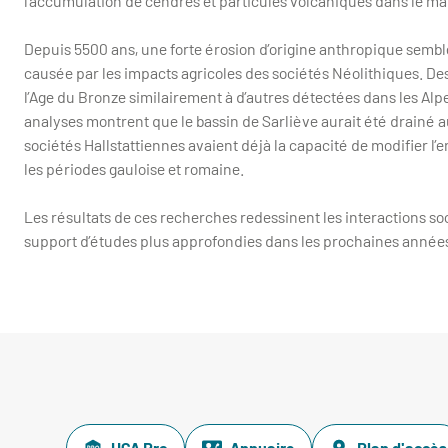
l’accumulation de cendres et particules volcaniques dans le ma
Depuis 5500 ans, une forte érosion d’origine anthropique semble
causée par les impacts agricoles des sociétés Néolithiques. De
l’Age du Bronze similairement à d’autres détectées dans les Al
analyses montrent que le bassin de Sarliève aurait été drainé a
sociétés Hallstattiennes avaient déjà la capacité de modifier 
les périodes gauloise et romaine.
Les résultats de ces recherches redessinent les interactions 
support d’études plus approfondies dans les prochaines année
UCA Pro
Annuaire
Plan d'accès