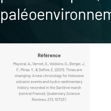
paléoenvironneme
Référence
Mayoral, A., Vernet, G., Voldoire, O., Berger, J.
F., Miras, Y., & Defive, E. (2021). Times are
changing: A new chronology for Holocene
volcanic events and hydro-sedimentary
history recorded in the Sarliève marsh
(central France). Quaternary Science
Reviews, 272, 107237.