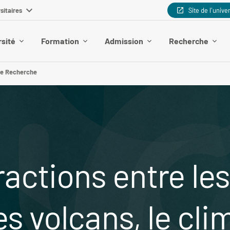
sitaires
Site de l'unive
rsité
Formation
Admission
Recherche
te Recherche
ractions entre le
s volcans, le clim