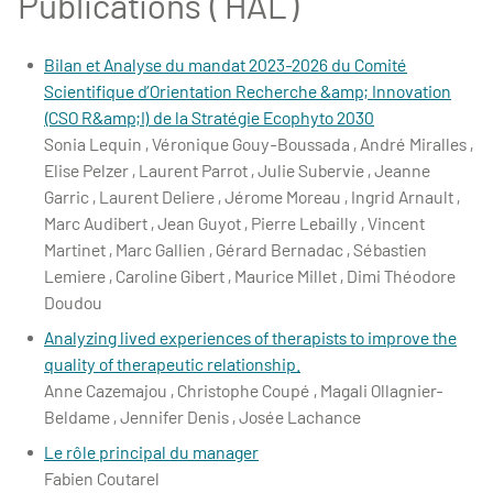
Publications ( HAL )
Bilan et Analyse du mandat 2023-2026 du Comité
Scientifique d’Orientation Recherche &amp; Innovation
(CSO R&amp;I) de la Stratégie Ecophyto 2030
Sonia Lequin , Véronique Gouy-Boussada , André Miralles ,
Elise Pelzer , Laurent Parrot , Julie Subervie , Jeanne
Garric , Laurent Deliere , Jérome Moreau , Ingrid Arnault ,
Marc Audibert , Jean Guyot , Pierre Lebailly , Vincent
Martinet , Marc Gallien , Gérard Bernadac , Sébastien
Lemiere , Caroline Gibert , Maurice Millet , Dimi Théodore
Doudou
Analyzing lived experiences of therapists to improve the
quality of therapeutic relationship.
Anne Cazemajou , Christophe Coupé , Magali Ollagnier-
Beldame , Jennifer Denis , Josée Lachance
Le rôle principal du manager
Fabien Coutarel