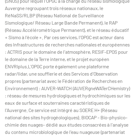
(SNOS) pour lequel l'OPGC a la charge du réseau sismologique
Auvergne regroupant trois réseaux nationaux, le
RéNaSS/RLBP (Réseau National de Surveillance
Sismologique/ Réseau Large Bande Permanent), le RAP
(Réseau Accélérométrique Permanent), et le réseau éducatif
« Sismo à l'école ». Par ces services, l'OPGC est acteur dans
des Infrastructures de recherches nationales et européennes
: ACTRIS pour le domaine de l'atmosphère, RESIF-EPOS pour
le domaine de la Terre interne, et le projet européen
ENVRIplus.L'OPGC porte également une plateforme
radar/lidar, une soufflerie et des Services d'Observation
propres (partenariat avec le Fédération de Recherches en
Environnement) : AUVER-WATCH (AUVERgneWATerCHemistry)
: réseau de mesures hydrologiques et hydrochimiques sur les
eaux de surface et souterraines caractéristiques de
l'Auvergne. Ce service est intégré au SOERE H+ (Réseau
national des sites hydrogéologiques). BIOCAP - Bio-physico-
chimie des nuages- dédié aux études consacrées à l'analyse
du contenu microbiologique de l'eau nuageuse (partenariat