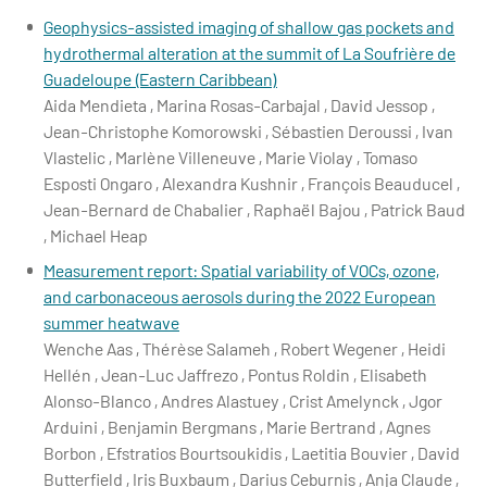
Geophysics-assisted imaging of shallow gas pockets and
hydrothermal alteration at the summit of La Soufrière de
Guadeloupe (Eastern Caribbean)
Aida Mendieta , Marina Rosas-Carbajal , David Jessop ,
Jean-Christophe Komorowski , Sébastien Deroussi , Ivan
Vlastelic , Marlène Villeneuve , Marie Violay , Tomaso
Esposti Ongaro , Alexandra Kushnir , François Beauducel ,
Jean-Bernard de Chabalier , Raphaël Bajou , Patrick Baud
, Michael Heap
Measurement report: Spatial variability of VOCs, ozone,
and carbonaceous aerosols during the 2022 European
summer heatwave
Wenche Aas , Thérèse Salameh , Robert Wegener , Heidi
Hellén , Jean-Luc Jaffrezo , Pontus Roldin , Elisabeth
Alonso-Blanco , Andres Alastuey , Crist Amelynck , Jgor
Arduini , Benjamin Bergmans , Marie Bertrand , Agnes
Borbon , Efstratios Bourtsoukidis , Laetitia Bouvier , David
Butterfield , Iris Buxbaum , Darius Ceburnis , Anja Claude ,