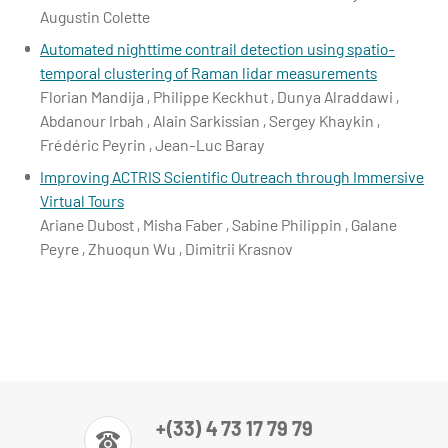
Augustin Colette
Automated nighttime contrail detection using spatio-
temporal clustering of Raman lidar measurements
Florian Mandija , Philippe Keckhut , Dunya Alraddawi ,
Abdanour Irbah , Alain Sarkissian , Sergey Khaykin ,
Frédéric Peyrin , Jean-Luc Baray
Improving ACTRIS Scientific Outreach through Immersive
Virtual Tours
Ariane Dubost , Misha Faber , Sabine Philippin , Galane
Peyre , Zhuoqun Wu , Dimitrii Krasnov
+(33) 4 73 17 79 79