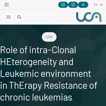
FR
Recherche
UDR
Role of intra-Clonal
HEterogeneity and
Leukemic environment
in ThErapy Resistance of
chronic leukemias