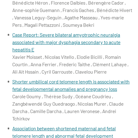
Bénédicte Héron , Florence Dalbies , Bérengère Cador ,
Anne‐sophie Guemann , Francis Gaches , Bénédicte Hivert
, Vanessa Leguy-Seguin , Agathe Masseau , Yves‐marie
Pers , Magali Pettazzoni , Soumeya Bekri
Case Report: Severe bilateral amyotrophic neuralgia
associated with major dysphagia secondary to acute
hepatitis E
Xavier Moisset , Nicolas Vitello , Elodie Bicilli , Romain
Courtin , Anna Ferrier , Frederic Taithe , Clément Lahaye ,
Ali Ait Hssain , Cyril Garrouste , Clavelou Pierre
Shorter umbilical cord telomere length is associated with
fetal developmental anomalies and pregnancy loss
Carole Goumy , Thérèse Sudy , Océane Coudrieu ,
Zangbéwendé Guy Ouedraogo , Nicolas Murer , Claude
Darcha , Camille Darcha , Lauren Veronese , Andrei
Tchirkov
Association between shortened maternal and fetal
telomere length and abnormal fetal development