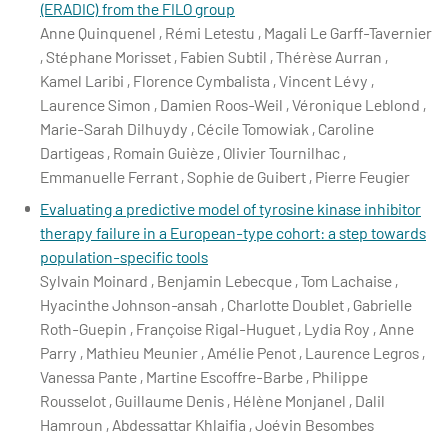
(ERADIC) from the FILO group
Anne Quinquenel , Rémi Letestu , Magali Le Garff-Tavernier
, Stéphane Morisset , Fabien Subtil , Thérèse Aurran ,
Kamel Laribi , Florence Cymbalista , Vincent Lévy ,
Laurence Simon , Damien Roos-Weil , Véronique Leblond ,
Marie-Sarah Dilhuydy , Cécile Tomowiak , Caroline
Dartigeas , Romain Guièze , Olivier Tournilhac ,
Emmanuelle Ferrant , Sophie de Guibert , Pierre Feugier
Evaluating a predictive model of tyrosine kinase inhibitor
therapy failure in a European-type cohort: a step towards
population-specific tools
Sylvain Moinard , Benjamin Lebecque , Tom Lachaise ,
Hyacinthe Johnson‐ansah , Charlotte Doublet , Gabrielle
Roth-Guepin , Françoise Rigal-Huguet , Lydia Roy , Anne
Parry , Mathieu Meunier , Amélie Penot , Laurence Legros ,
Vanessa Pante , Martine Escoffre-Barbe , Philippe
Rousselot , Guillaume Denis , Hélène Monjanel , Dalil
Hamroun , Abdessattar Khlaifia , Joévin Besombes