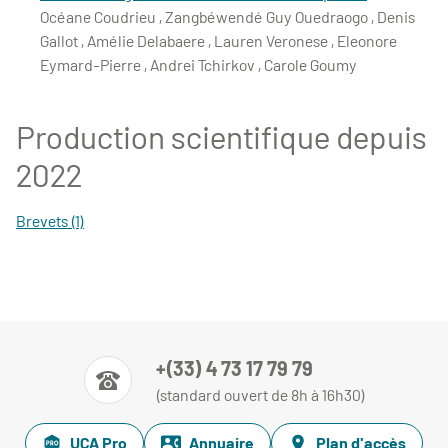
Océane Coudrieu , Zangbéwendé Guy Ouedraogo , Denis
Gallot , Amélie Delabaere , Lauren Veronese , Eleonore
Eymard-Pierre , Andrei Tchirkov , Carole Goumy
Production scientifique depuis
2022
Brevets (1)
Expression contrôlée d'un gène thérapeutique dans les
lymphocytes T humains pour utilisation en
immunothérapie cellulaire - 2022
+(33) 4 73 17 79 79
(standard ouvert de 8h à 16h30)
UCA Pro
Annuaire
Plan d'accès