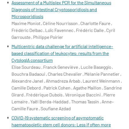
Assessment of a Multiplex PCR for the Simultaneous
Diagnosis of Intestinal Cryptosporidiosis and
Microsporidiosis
Maxime Moniot , Céline Nourrisson , Charlotte Faure ,
Frédéric Delbac , Loïc Favennec , Frédéric Dalle , Cyril
Garrouste , Philippe Poirier
Multicentric data challenge for artificial intelligence-
based classification of leukocytes: results from the
CytologIA consortium
Elise Sourdeau , Franck Geneviève , Lucile Baseggio ,
Bouchra Badaoui , Charles Chevalier , Mélanie Pannetier ,
Alexandre Janel , Ahmadreza Arbab , Laurent Weinmann ,
Camille Debord , Patrick Cohen , Agathe Maillon , Sandrine
Girard , Frédérique Dubois , Véronique Baccini , Pierre
Lemaire , Yaël Berda-Haddad , Thomas Tassin , Anne-
Camille Faure , Soufiane Azdad
COVID‐19 systematic screening of asymptomatic
haematopoietic stem cell donors: Less if often more