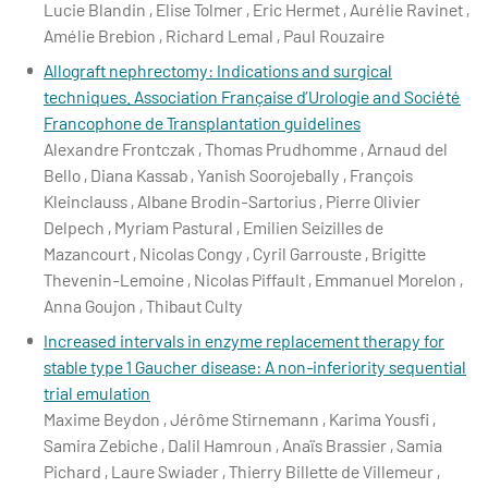
Lucie Blandin , Elise Tolmer , Eric Hermet , Aurélie Ravinet ,
Amélie Brebion , Richard Lemal , Paul Rouzaire
Allograft nephrectomy: Indications and surgical
techniques. Association Française d’Urologie and Société
Francophone de Transplantation guidelines
Alexandre Frontczak , Thomas Prudhomme , Arnaud del
Bello , Diana Kassab , Yanish Soorojebally , François
Kleinclauss , Albane Brodin-Sartorius , Pierre Olivier
Delpech , Myriam Pastural , Emilien Seizilles de
Mazancourt , Nicolas Congy , Cyril Garrouste , Brigitte
Thevenin-Lemoine , Nicolas Piffault , Emmanuel Morelon ,
Anna Goujon , Thibaut Culty
Increased intervals in enzyme replacement therapy for
stable type 1 Gaucher disease: A non‐inferiority sequential
trial emulation
Maxime Beydon , Jérôme Stirnemann , Karima Yousfi ,
Samira Zebiche , Dalil Hamroun , Anaïs Brassier , Samia
Pichard , Laure Swiader , Thierry Billette de Villemeur ,