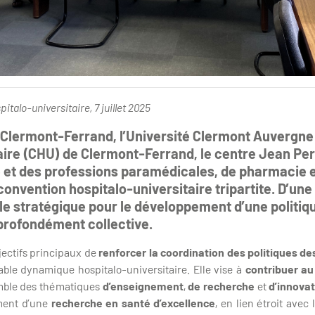
italo-universitaire, 7 juillet 2025
 à Clermont-Ferrand, l’Université Clermont Auvergne
taire (CHU) de Clermont-Ferrand, le centre Jean Perr
 et des professions paramédicales, de pharmacie e
convention hospitalo-universitaire tripartite. D’une
cle stratégique pour le développement d’une politiqu
 profondément collective.
jectifs principaux de
renforcer la coordination des politiques des
table dynamique hospitalo-universitaire. Elle vise à
contribuer a
mble des thématiques
d’enseignement
,
de recherche
et
d’innova
ment d’une
recherche en santé d’excellence
, en lien étroit avec 