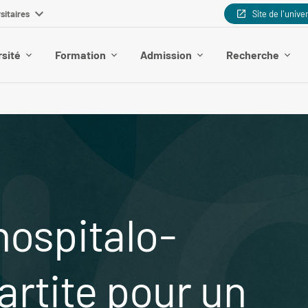
sitaires
Site de l'unive
rsité
Formation
Admission
Recherche
hospitalo-
partite pour un