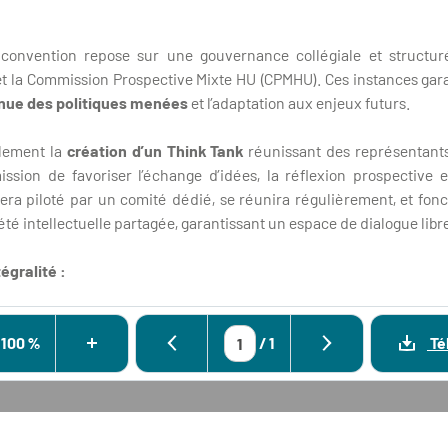
onvention repose sur une gouvernance collégiale et structur
t la Commission Prospective Mixte HU (CPMHU). Ces instances gara
inue des politiques menées
et l’adaptation aux enjeux futurs.
alement la
création d’un Think Tank
réunissant des représentants 
sion de favoriser l’échange d’idées, la réflexion prospective e
era piloté par un comité dédié, se réunira régulièrement, et fo
été intellectuelle partagée, garantissant un espace de dialogue libr
égralité :
100 %
/
1
Té