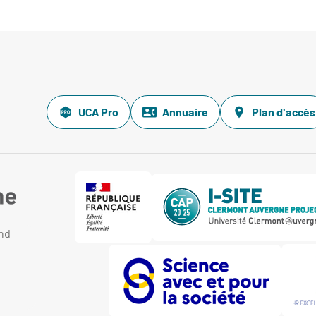
UCA Pro
Annuaire
Plan d'accès
and