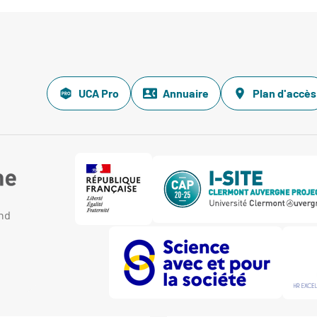
UCA Pro
Annuaire
Plan d'accès
and