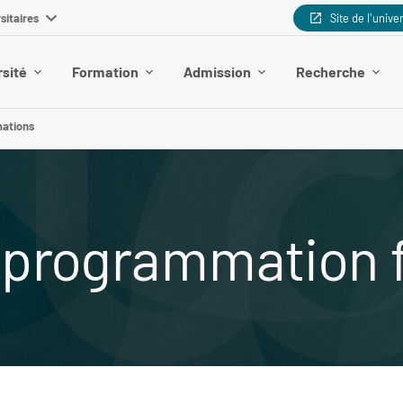
sitaires
Site de l'unive
rsité
Formation
Admission
Recherche
mations
a programmation 