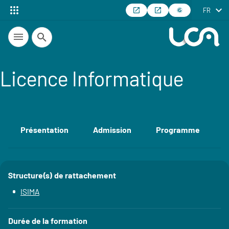
FR
Recherche
Licence Informatique
Présentation
Admission
Programme
E
Accéder aux sections de la fiche
Structure(s) de rattachement
Détails
ISIMA
Durée de la formation