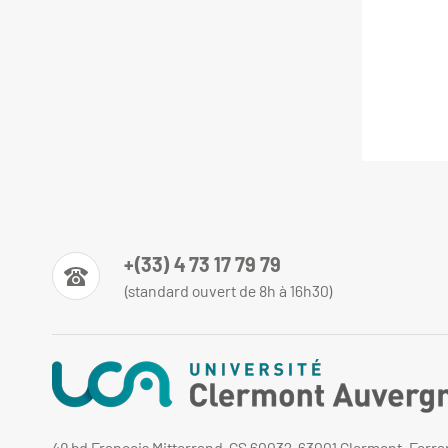
+(33) 4 73 17 79 79
(standard ouvert de 8h à 16h30)
49 bd François Mitterrand, CS 60032, 63001 Clermont-Ferr