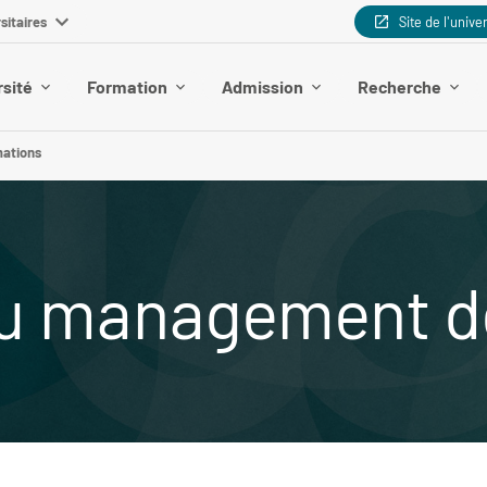
sitaires
Site de l'unive
rsité
Formation
Admission
Recherche
mations
 au management d