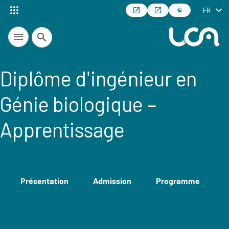
FR
Recherche
Diplôme d'ingénieur en
Génie biologique –
Apprentissage
Présentation
Admission
Programme
E
Accéder aux sections de la fiche