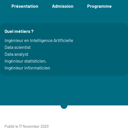
Présentation
Admission
Programme
E
Accéder aux sections de la fiche
Quel métiers ?
Détails
Ingénieur en Intelligence Artificielle
Data scientist
Data analyst
Ingénieur statisticien,
Ingénieur informaticien
Publié le 17 November 2020