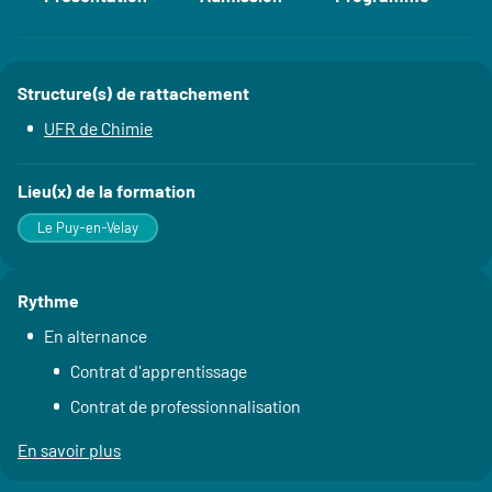
Accéder aux sections de la fiche
Structure(s) de rattachement
Détails
UFR de Chimie
Lieu(x) de la formation
Le Puy-en-Velay
Rythme
En alternance
Contrat d'apprentissage
Contrat de professionnalisation
En savoir plus
à propos du Rythme