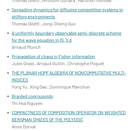
Thomas Giletti , Hirofumi Izuhara , Harunori Monobe
Spreading dynamics for diffusive competition systems in
shifting environments
Thomas Giletti , Jong-Shenq Guo
A uniformly boundary observable semi-discrete scheme
for the wave equation in (0, 1) d
Arnaud Munch
Propagation of chaos in Fisher information
Jules Grass , Arnaud Guillin , Christophe Poquet
THE PLANAR HOPF ALGEBRA OF NONCOMMUTATIVE MULTI-
INDICES
Yong Yu , Xing Gao , Dominique Manchon
Braided cogroupoids
Thi Hoa Nguyen
COMPACTNESS OF COMPOSITION OPERATOR ON WEIGHTED
BERGMAN SPACES OF THE POLYDISC
Anne Dorval