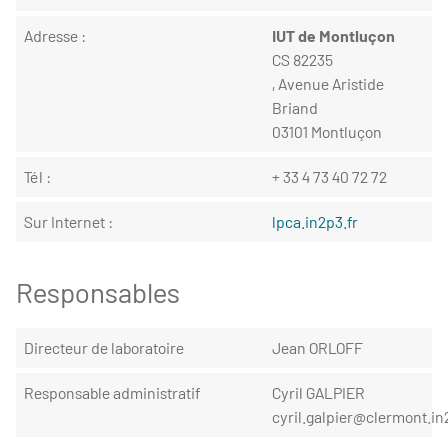
Adresse :
IUT de Montluçon
CS 82235
, Avenue Aristide
Briand
03101 Montluçon
Tél :
+ 33 4 73 40 72 72
Sur Internet :
lpca.in2p3.fr
Responsables
Directeur de laboratoire
Jean ORLOFF
Responsable administratif
Cyril GALPIER
cyril.galpier@clermont.in