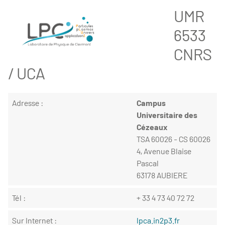
UMR
6533
CNRS
/ UCA
Adresse :
Campus
Universitaire des
Cézeaux
TSA 60026 - CS 60026
4, Avenue Blaise
Pascal
63178 AUBIERE
Tél :
+ 33 4 73 40 72 72
Sur Internet :
lpca.in2p3.fr