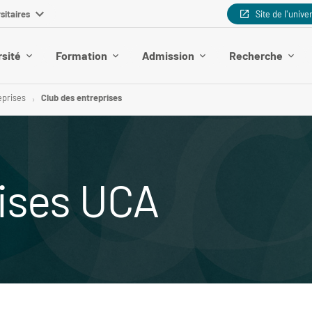
sitaires
Site de l'unive
rsité
Formation
Admission
Recherche
eprises
Club des entreprises
rises UCA