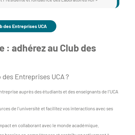
lub des Entreprises UCA
e : adhérez au Club des
b des Entreprises UCA ?
 entreprise auprès des étudiants et des enseignants de l'UCA
urces de l'université et facilitez vos interactions avec ses
 impact en collaborant avec le monde académique.
os besoins en compétences et contribuez activement à