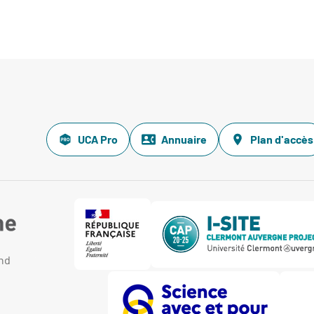
UCA Pro
Annuaire
Plan d'accès
and