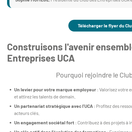
Télécharger le flyer du C
Construisons l'avenir ensembl
Entreprises UCA
Pourquoi rejoindre le Clu
Un levier pour votre marque employeur
: Valorisez votre
et attirez les talents de demain.
Un partenariat stratégique avec l’UCA
: Profitez des resso
acteurs clés.
Un engagement sociétal fort
: Contribuez à des projets à
Un rôle actif dans l’évolution des formations
: Exprimez v