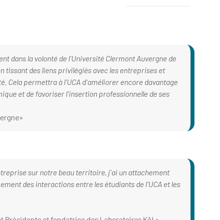
Logo Club des
ent dans la volonté de l'Université Clermont Auvergne de
 tissant des liens privilégiés avec les entreprises et
vité. Cela permettra à l'UCA d'améliorer encore davantage
ue et de favoriser l'insertion professionnelle de ses
vergne
reprise sur notre beau territoire, j'ai un attachement
ement des interactions entre les étudiants de l'UCA et les
et Présidente et fondatrice des Laboratoires Kôl