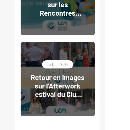
sur les
Rencontres
RH/Responsables
de formation -
Club des
Entreprises UCA
Le 1 juil. 2025
Retour en images
sur l’Afterwork
estival du Club
des Entreprises
UCA