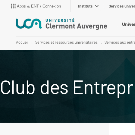
Instituts
Services univer
Apps & ENT / Connexion
Unive
Accueil
Services et ressources universitaires
Services aux entr
Club des Entrep