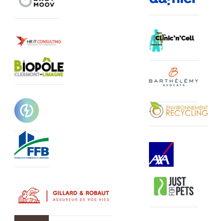
Logo CF
Logo le Damier
Logo babymoov
Logo HRIT Consulting
Logo Clinic n cell
Logo Biopole Clermont Limagne
Logo Barthelemy avoc
Logo environment rec
Logo bio upp
Logo FFB63
Logo AXA
Logo Just for pets