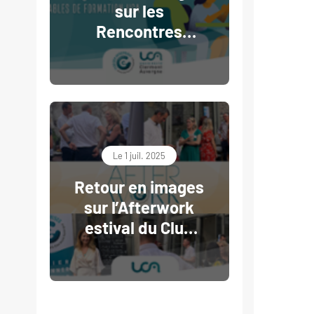
sur les
Rencontres
RH/Responsables
de formation -
Club des
Entreprises UCA
Le 1 juil. 2025
Retour en images
sur l’Afterwork
estival du Club
des Entreprises
UCA