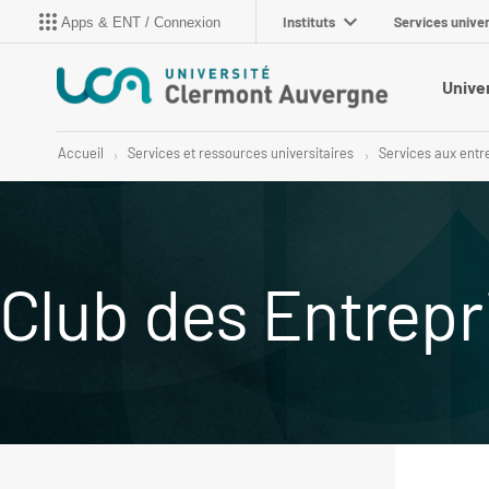
Instituts
Services univer
Apps & ENT / Connexion
Unive
Accueil
Services et ressources universitaires
Services aux entr
Club des Entrep