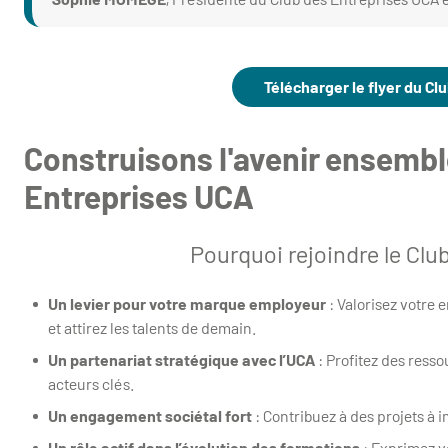
Télécharger le flyer du C
Construisons l'avenir ensembl
Entreprises UCA
Pourquoi rejoindre le Clu
Un levier pour votre marque employeur
: Valorisez votre
et attirez les talents de demain.
Un partenariat stratégique avec l’UCA
: Profitez des resso
acteurs clés.
Un engagement sociétal fort
: Contribuez à des projets à
Un rôle actif dans l’évolution des formations
: Exprimez v