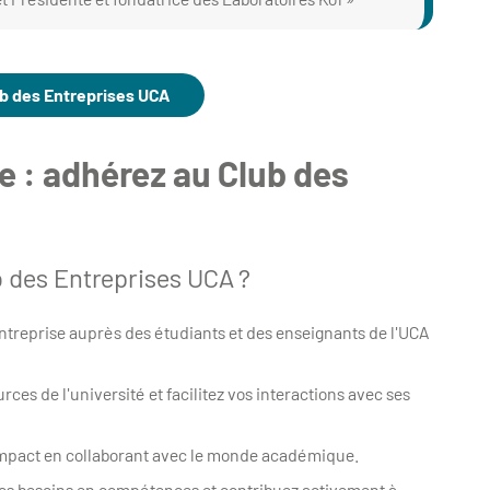
lub des Entreprises UCA
e : adhérez au Club des
b des Entreprises UCA ?
 entreprise auprès des étudiants et des enseignants de l'UCA
urces de l'université et facilitez vos interactions avec ses
 impact en collaborant avec le monde académique.
os besoins en compétences et contribuez activement à