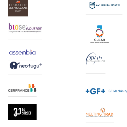
Logo Gillard & Robaut
VI FINANCE LOGO
Librairie les Volcans - logo
Logo biose industrie
Logo CLEAH
Logo assemblia
Logo XV Management
Logo Neo-fugu
Logo CERFRANCE
Logo GF