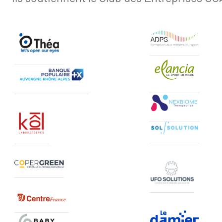
ADPS Formations
Laboratoires Théa
Logo elancia
Logo Banque Populaire AURA
Logo Nexbiome
Logo Sol solutions
Logo laboratoires KOL
Copergreen
Logo UFO Solutions