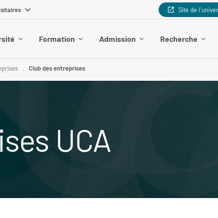
sitaires
Site de l'unive
rsité
Formation
Admission
Recherche
eprises
Club des entreprises
rises UCA