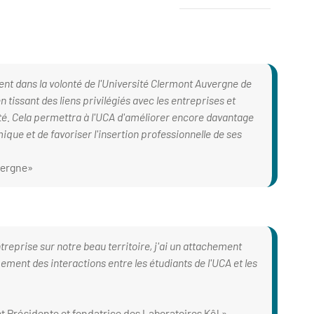
Logo Club des
ent dans la volonté de l'Université Clermont Auvergne de
 tissant des liens privilégiés avec les entreprises et
vité. Cela permettra à l'UCA d'améliorer encore davantage
ue et de favoriser l'insertion professionnelle de ses
vergne
reprise sur notre beau territoire, j'ai un attachement
ement des interactions entre les étudiants de l'UCA et les
et Présidente et fondatrice des Laboratoires Kôl