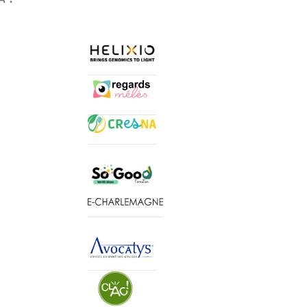
Logo Helixio
Logo regards mélés
Logo cresna
Logo so good formations
Logo E-Charlemagne
Avocatys logo