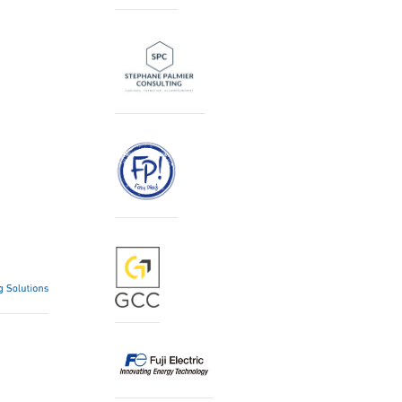
Sandrine EYRAUD logo
Logo SP Consulting
Logo Faire Play
Logo GCC