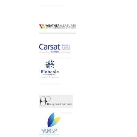
Clac Conserverie Logo
Logo Weather measures
Logo Carsat
ats
ycling
Logo biobasic
Logo boutignon & partners