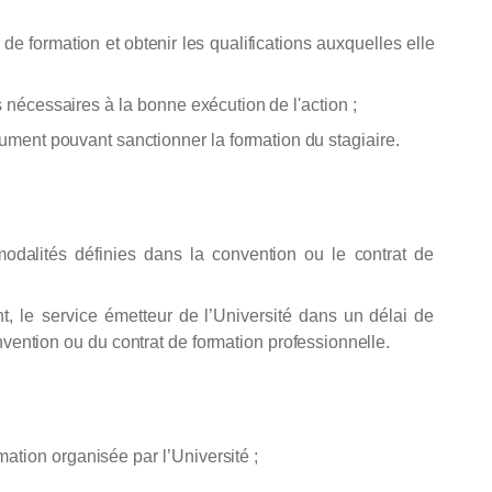
de
formation
et
obtenir
les
qualifications
auxquelles
elle
s
nécessaires
à
la
bonne
exécution
de
l'action
;
ument
pouvant
sanctionner
la
formation
du stagiaire.
modalités
définies
dans
la
convention
ou
le
contrat
de
t,
le
service émetteur de l’Université
dans
un
délai
de
nvention
ou
du
contrat
de formation
professionnelle.
rmation organisée
par
l’Université
;