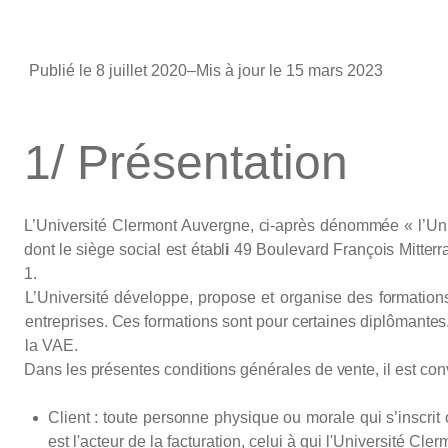
Publié le 8 juillet 2020
–
Mis à jour le 15 mars 2023
1/ Présentation
L’Université
Clermont
Auvergne,
ci-après
dénommée
« l’Un
dont
le
siège
social
est
établ
i
49
Boulevard
François
Mitter
1.
L’Université
développe,
propose
et
organise
des
formation
entreprises. Ces
formations
sont
pour
certaines
diplômantes
la
VAE.
Dans
les
présentes
conditions
générales
de
vente,
il
est
con
Client
:
toute
personne
physique
ou
morale
qui
s’inscrit
est l'acteur de la facturation, celui à qui l'Université Cl