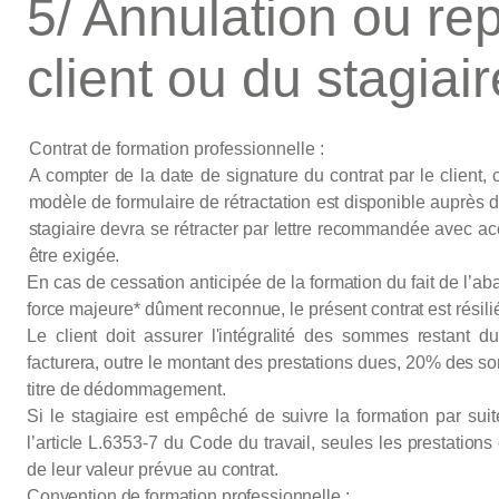
5/ Annulation ou rep
client ou du stagiair
Contrat de formation professionnelle :
A
compter
de
la
date
de
signature
du
contrat
par
le
client,
modèle
de
formulaire
de
rétractation
est
disponible
auprès d
stagiaire
devra
se
rétracter
par
lettre
recommandée
avec
ac
être
exigée.
En
cas
de
cessation
anticipée
de
la
formation
du
fait
de
l’ab
force
majeure*
dûment
reconnue,
le
présent
contrat
est
résili
Le
client
doit
assurer
l'intégralité
des
sommes
restant
du
facturera,
outre
le
montant
des
prestations
dues,
20%
des
s
titre de dédommagement.
Si
le
stagiaire
est
empêché
de
suivre
la
formation
par
suit
l’article
L.6353-7
du
Code
du
travail,
seules
les
prestations
de leur
valeur
prévue
au
contrat.
Convention de formation professionnelle :