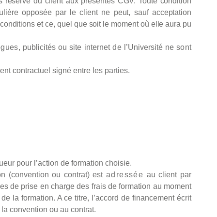
s
réserve
du
client
aux
présentes
CGV.
Toute
condition
ulière
opposée
par
le
client
ne
peut,
sauf
acceptation
conditions
et
ce,
quel
que
soit
le moment
où elle aura pu
ogues
, publicités ou site
internet
de
l’Université
ne
sont
nt contractuel signé entre les parties.
eur pour l’action de formation choisie.
ion (convention ou contrat) est
adressée
au client par
ques de prise en charge des frais de formation au moment
de la formation. A ce titre, l’accord de financement écrit
 à la convention ou au contrat.