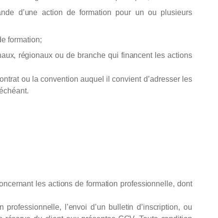
nde
d’une
action
de
formation pour
un ou
plusieurs
de formation
;
naux,
régionaux
ou de branche qui financent
les
actions
contrat ou la convention auquel il convient d’adresser les
 échéant
.
oncernant
les
actions
de formation professionnelle,
dont
on
professionnelle,
l’envoi
d’un
bulletin
d’inscription,
ou