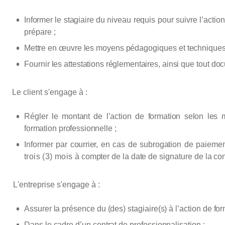
Informer
le
stagiaire
du
niveau
requis
pour
suivre
l’action
prépare
;
Mettre
en œuvre les
moyens
pédagogiques
et
technique
Fournir
les
attestations
réglementaires,
ainsi
que
tout
doc
Le client s'engage à :
Régler
le
montant
de
l’action
de
formation
selon
les
formation
professionnelle
;
Informer
par
courrier,
en
cas
de
subrogation
de
paiemen
trois (3) mois
à
compter
de
la
date
de
signature
de
la
co
L'entreprise s'engage à :
Assurer
la présence du (des)
stagiaire(s)
à
l’action de fo
Dans
le cadre d’un contrat
de professionnalisation
: