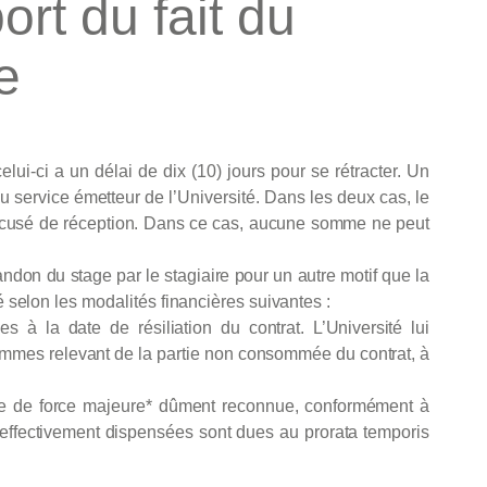
ort du fait du
e
celui-ci
a
un
délai
de
dix
(10)
jours
pour
se
rétracter.
Un
u service émetteur de l’Université.
Dans
les
deux
cas,
le
cusé de réception. Dans
ce cas,
aucune somme ne peut
andon
du
stage
par
le
stagiaire
pour
un
autre
motif
que
la
é
selon
les
modalités
financières
suivantes
:
es
à
la
date
de
résiliation
du
contrat.
L’Université
lui
ommes
relevant
de
la
partie
non
consommée
du
contrat,
à
e
de
force
majeure*
dûment
reconnue,
conformément
à
effectivement
dispensées
sont
dues
au
prorata
temporis