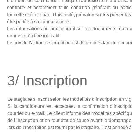
d’un
bon
de
commande
implique
l’adhésion
entière
et
san
contraire
et
notamment
toute
condition
générale
ou
partic
formelle
et
écrite
par
l’Université,
prévaloir
sur
les
présentes
être
portée
à sa
connaissance.
Les informations ou prix figurant sur les
documents
,
catal
donnés qu’à titre indicatif.
Le prix de l'action de formation est déterminé dans le docume
3/ Inscription
Le stagiaire s’inscrit selon les
modalités
d’inscription
en vigu
Si la candidature est acceptée, la confirmation d’inscript
courrier ou e-mail. Le client informe des modalités spécifi
de l’inscription et en tout état de cause avant le démarrage 
lors de l’inscription est fourni par le stagiaire, il est annexé