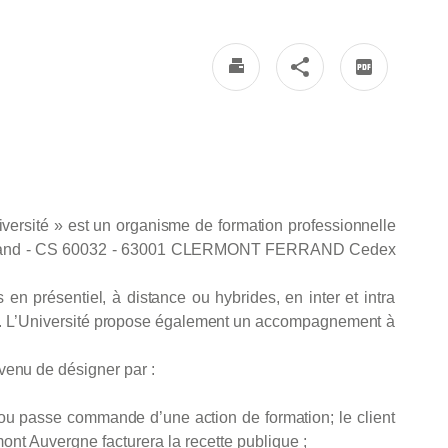
iversité »
est
un organisme
de
formation
professionnelle
rand
- CS 60032 - 63001
CLERMONT
FERRAND
Cedex
s
en
présentiel,
à
distance ou hybrides,
en inter
et
intra
.
L’Université
propose
également
un accompagnement
à
venu
de
désigner
par
:
ou
passe
commande d’une action
de
formation
; le client
ermont Auvergne facturera la recette publique ;