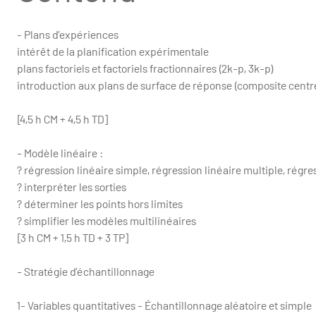
- Plans d’expériences
intérêt de la planification expérimentale
plans factoriels et factoriels fractionnaires (2k-p, 3k-p)
introduction aux plans de surface de réponse (composite centré
[4,5 h CM + 4,5 h TD]
- Modèle linéaire :
? régression linéaire simple, régression linéaire multiple, régr
? interpréter les sorties
? déterminer les points hors limites
? simplifier les modèles multilinéaires
[3 h CM + 1,5 h TD + 3 TP]
- Stratégie d’échantillonnage
1- Variables quantitatives - Échantillonnage aléatoire et simple