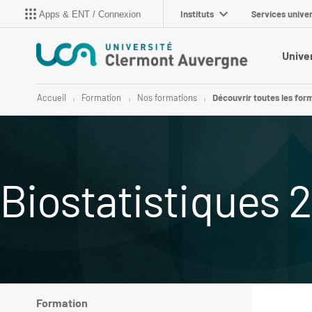
Instituts
Services univer
Apps & ENT / Connexion
Unive
Accueil
Formation
Nos formations
Découvrir toutes les for
Biostatistiques 2
Formation