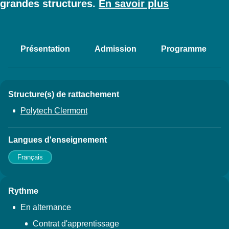
grandes structures.
En savoir plus
Présentation
Admission
Programme
Accéder aux sections de la fich
Structure(s) de rattachement
Détails
Polytech Clermont
Langues d'enseignement
Français
Rythme
En alternance
Contrat d'apprentissage