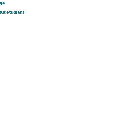
age
tut étudiant