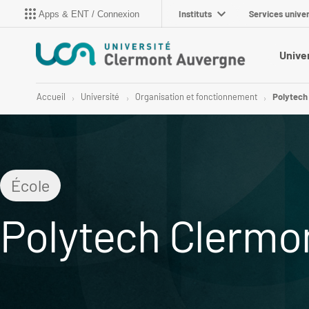
Instituts
Services univer
Apps & ENT / Connexion
Unive
Accueil
Université
Organisation et fonctionnement
Polytech
École
Polytech Clermo