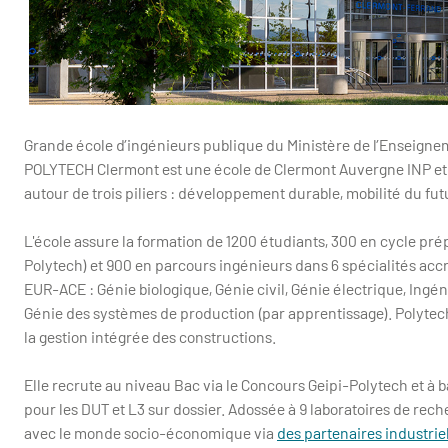
Grande école d’ingénieurs publique du Ministère de l’Enseignem
POLYTECH Clermont est une école de Clermont Auvergne INP et du
autour de trois piliers : développement durable, mobilité du fut
L'école assure la formation de 1200 étudiants, 300 en cycle pré
Polytech) et 900 en parcours ingénieurs dans 6 spécialités accr
EUR-ACE : Génie biologique, Génie civil, Génie électrique, Ing
Génie des systèmes de production (par apprentissage). Polyte
la gestion intégrée des constructions.
Elle recrute au niveau Bac via le Concours Geipi-Polytech et à b
pour les DUT et L3 sur dossier. Adossée à 9 laboratoires de rec
avec le monde socio-économique via
des partenaires industrie