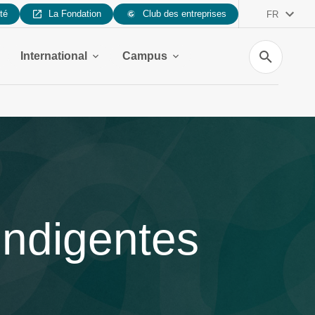
ité
La Fondation
Club des entreprises
FR
Recherche
International
Campus
indigentes