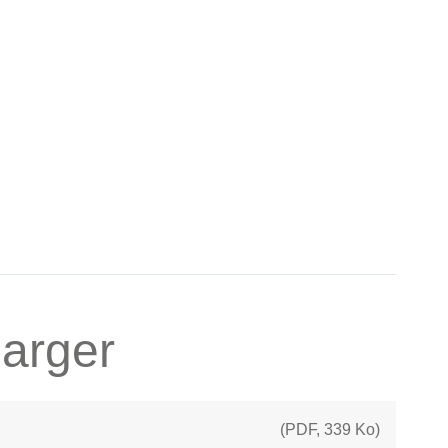
arger
(
PDF
,
339 Ko
)