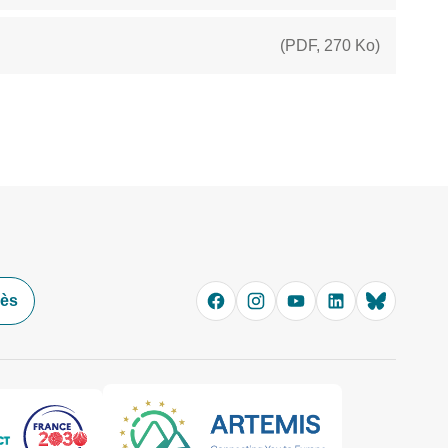
(
PDF
,
270 Ko
)
cès