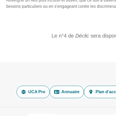
Auvergne un lieu plus inclusif et ouvert, que ce soit à traver
besoins particuliers ou en s'engageant contre les discrimina
Le n°4 de
Déclic
sera dispo
UCA Pro
Annuaire
Plan d'ac