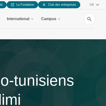
ité
La Fondation
Club des entreprises
FR
Recherche
International
Campus
o-tunisiens
limi