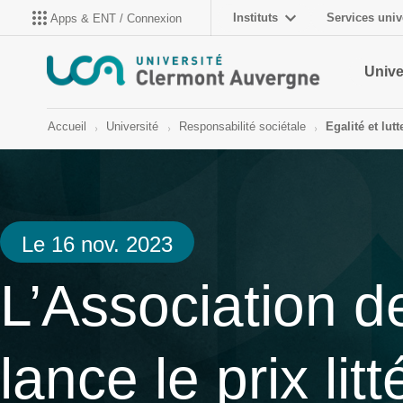
Instituts
Services univ
Apps & ENT / Connexion
Unive
Accueil
Université
Responsabilité sociétale
Egalité et lut
Le 16 nov. 2023
L’Association d
lance le prix lit