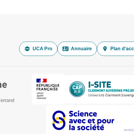
UCA Pro
Annuaire
Plan d'ac
Ferrand