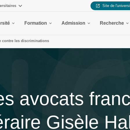
ersitaires
Site de l'univers
rsité
Formation
Admission
Recherche
te contre les discriminations
es avocats franc
téraire Gisèle Ha