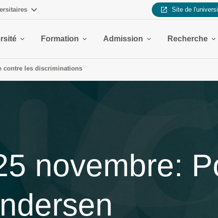
ersitaires
Site de l'univers
rsité
Formation
Admission
Recherche
te contre les discriminations
25 novembre: Po
Andersen