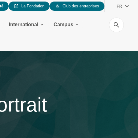
ité
La Fondation
Club des entreprises
FR
Recherche
International
Campus
rtrait