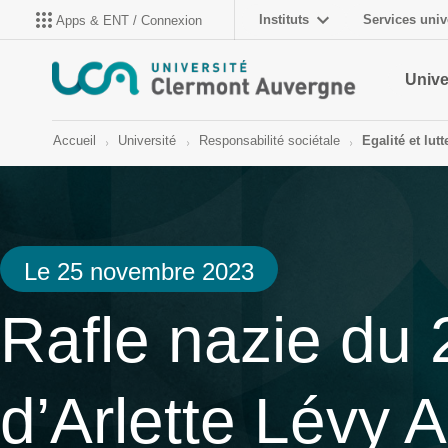
Instituts
Services univ
Apps & ENT / Connexion
Unive
Accueil
Université
Responsabilité sociétale
Egalité et lut
Le 25 novembre 2023
Rafle nazie du 
d’Arlette Lévy 