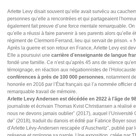
Arlette Levy disait souvent qu’elle avait survécu au cauche
personnes qu’elle a rencontrées et qui partageaient l'horreur 
également fait preuve d’une force mentale remarquable. On pe
qu’elle a réussi à faire parvenir à ses parents alors qu’elle é
régiment de Clermont-Ferrand, lieu qui servait de prison. « N
Après la guerre et son retour en France, Arlette Levy est 
Elle a poursuivi une
carrière d’enseignante de langue fra
fondé une famille. Ce n'est qu'après 45 ans de silence qu'e
témoignage, en réaction aux négationnistes de l'Holocauste
conférences à près de 100 000 personnes
, notamment de
honorée en 2016 par l’État français qui l’a nommée officie
remarquable travail de mémoire.
Arlette Levy Andersen est décédée en 2022 à l’âge de 9
journaliste et écrivain Thomas Kvist Christiansen a réalisé e
nous ne devons jamais oublier" (2017), auquel l’Université Cl
dø" (2018), traduit du danois et édité par Fabrice Boyer sous 
d'Arlette Lévy-Andersen rescapée d'Auschwitz", publié par 
préserve et prolonge sa parole. Une exposition, créée par 