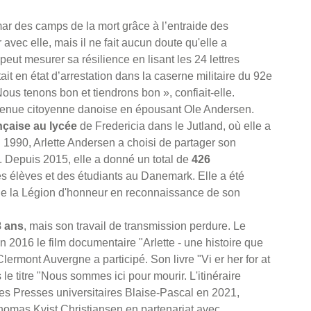
mar des camps de la mort grâce à l’entraide des
avec elle, mais il ne fait aucun doute qu'elle a
ut mesurer sa résilience en lisant les 24 lettres
tait en état d’arrestation dans la caserne militaire du 92e
ous tenons bon et tiendrons bon », confiait-elle.
devenue citoyenne danoise en épousant Ole Andersen.
nçaise au lycée
de Fredericia dans le Jutland, où elle a
n 1990, Arlette Andersen a choisi de partager son
. Depuis 2015, elle a donné un total de
426
s élèves et des étudiants au Danemark. Elle a été
r de la Légion d'honneur en reconnaissance de son
8 ans
, mais son travail de transmission perdure. Le
n 2016 le film documentaire "Arlette - une histoire que
ermont Auvergne a participé. Son livre "Vi er her for at
le titre "Nous sommes ici pour mourir. L'itinéraire
les Presses universitaires Blaise-Pascal en 2021,
Thomas Kvist Christiansen en partenariat avec