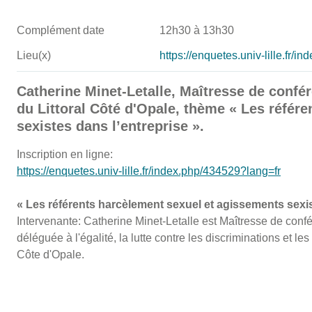
Complément date
12h30 à 13h30
Lieu(x)
https://enquetes.univ-lille.fr/
Catherine Minet-Letalle, Maîtresse de confér
du Littoral Côté d'Opale, thème « Les référ
sexistes dans l’entreprise ».
Inscription en ligne:
https://enquetes.univ-lille.fr/index.php/434529?lang=fr
« Les référents harcèlement sexuel et agissements sexis
Intervenante: Catherine Minet-Letalle est Maîtresse de conf
déléguée à l'égalité, la lutte contre les discriminations et les
Côte d'Opale.