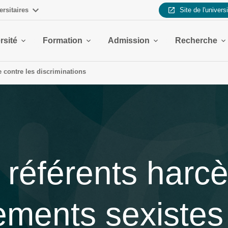
ersitaires
Site de l'univers
rsité
Formation
Admission
Recherche
te contre les discriminations
 référents harc
ements sexistes