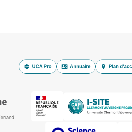
UCA Pro
Annuaire
Plan d'ac
Ferrand