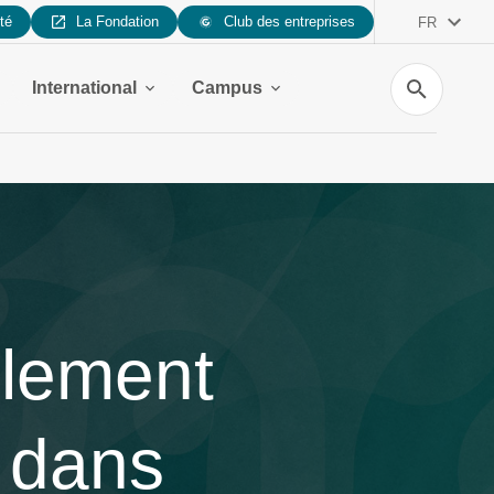
ité
La Fondation
Club des entreprises
FR
Recherche
International
Campus
èlement
 dans