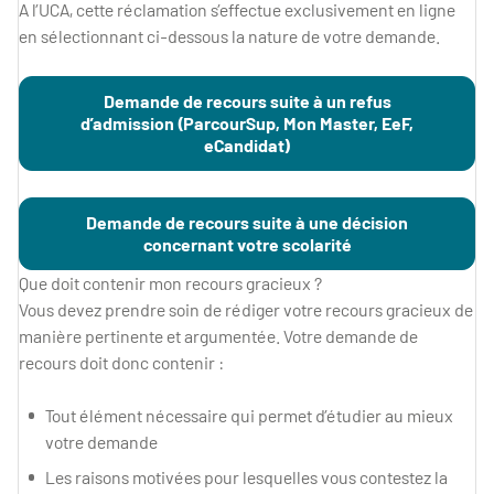
A l’UCA, cette réclamation s’effectue exclusivement en ligne
en sélectionnant ci-dessous la nature de votre demande.
Demande de recours suite à un refus
d’admission (ParcourSup, Mon Master, EeF,
eCandidat)
Demande de recours suite à une décision
concernant votre scolarité
Que doit contenir mon recours gracieux ?
Vous devez prendre soin de rédiger votre recours gracieux de
manière pertinente et argumentée. Votre demande de
recours doit donc contenir :
Tout élément nécessaire qui permet d’étudier au mieux
votre demande
Les raisons motivées pour lesquelles vous contestez la