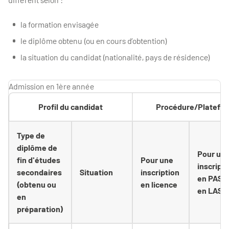
la formation envisagée
le diplôme obtenu (ou en cours d’obtention)
la situation du candidat (nationalité, pays de résidence)
Admission en 1ère année
Profil du candidat
Procédure/Platefor
Type de
diplôme de
Pour un
fin d'études
Pour une
inscript
secondaires
Situation
inscription
en PASS
(obtenu ou
en licence
en LAS
en
préparation)