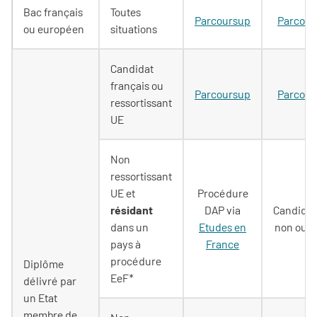
Bac français
Toutes
Parcoursup
Parcour
ou européen
situations
Candidat
français ou
Parcoursup
Parcour
ressortissant
UE
Non
ressortissant
UE et
Procédure
résidant
DAP via
Candidat
dans un
Etudes en
non ouve
pays à
France
procédure
Diplôme
EeF*
délivré par
un Etat
membre de