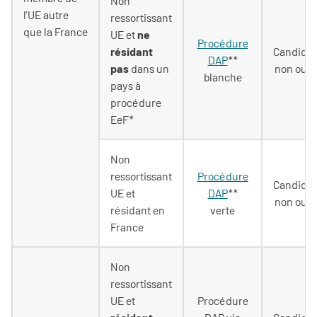
Non
l’UE autre
ressortissant
que la France
UE et
ne
Procédure
résidant
Candidat
DAP
**
pas
dans un
non ouve
blanche
pays à
procédure
EeF*
Non
ressortissant
Procédure
Candidat
UE et
DAP
**
non ouve
résidant en
verte
France
Non
ressortissant
UE et
Procédure