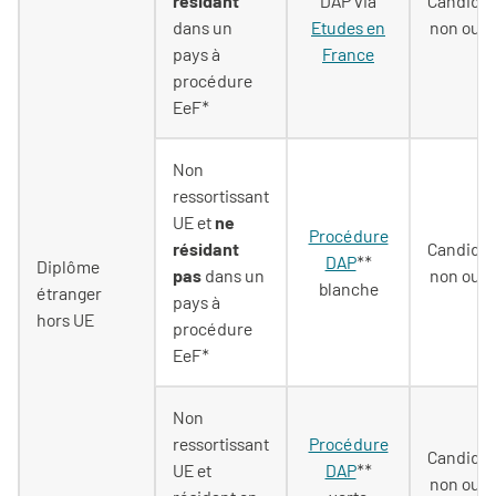
résidant
DAP via
Candidat
dans un
Etudes en
non ouve
pays à
France
procédure
EeF*
Non
ressortissant
UE et
ne
Procédure
résidant
Candidat
DAP
**
Diplôme
pas
dans un
non ouve
blanche
étranger
pays à
hors UE
procédure
EeF*
Non
ressortissant
Procédure
Candidat
UE et
DAP
**
non ouve