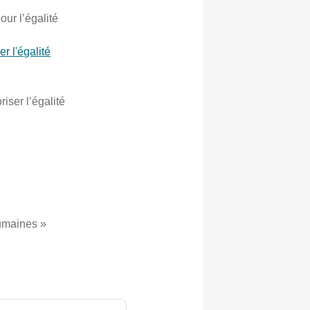
our l’égalité
er l'égalité
iser l’égalité
humaines »