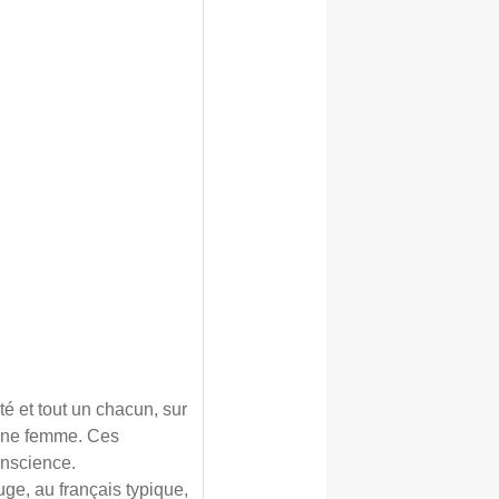
é et tout un chacun, sur
’une femme. Ces
onscience.
uge, au français typique,