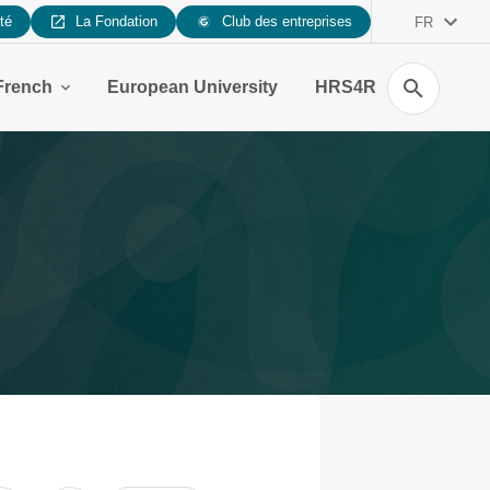
ité
La Fondation
Club des entreprises
FR
Recherche
French
European University
HRS4R