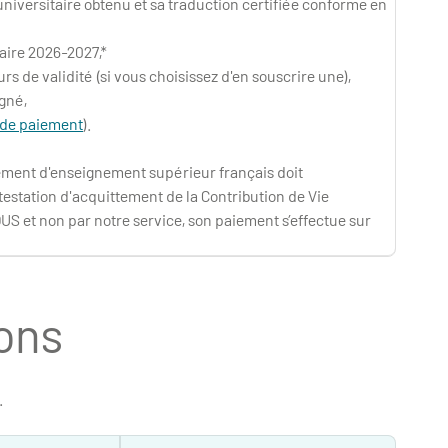
iversitaire obtenu et sa traduction certifiée conforme en
aire 2026-2027,*
rs de validité (si vous choisissez d'en souscrire une),
igné,
l de paiement
).
sement d'enseignement supérieur français doit
testation d'acquittement de la Contribution de Vie
S et non par notre service, son paiement s’effectue sur
ions
.