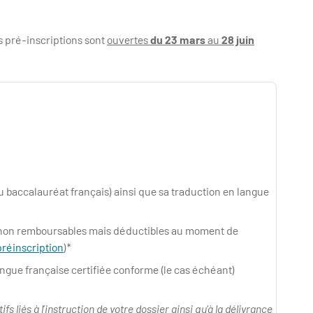
s pré-inscriptions sont
ouvertes
du 23 mars
au
28 juin
 baccalauréat français) ainsi que sa traduction en langue
os non remboursables mais déductibles au moment de
 préinscription
)*
ngue française certifiée conforme (le cas échéant)
s liés à l’instruction de votre dossier ainsi qu’à la délivrance