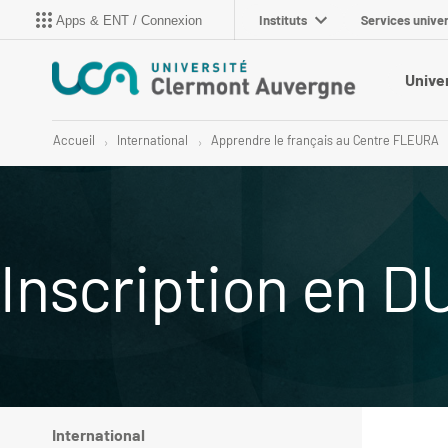
Instituts
Services univer
Apps & ENT / Connexion
Unive
Accueil
International
Apprendre le français au Centre FLEURA
Inscription en 
International