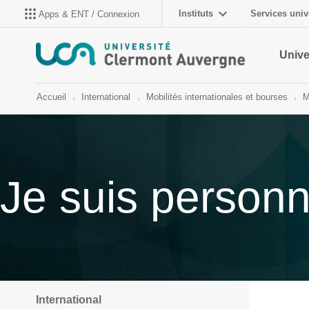
Instituts
Services univ
Apps & ENT / Connexion
Unive
Accueil
International
Mobilités internationales et bourses
M
Je suis personne
International