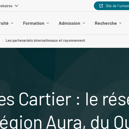
sitaires
Site de l'unive
rsité
Formation
Admission
Recherche
Les partenariats internationaux et rayonnement
s Cartier : le ré
 Région Aura, du 