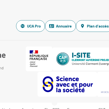
UCA Pro
Annuaire
Plan d'accès
and