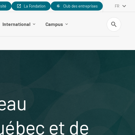
rsité
La Fondation
Club des entreprises
FR
Recherche
International
Campus
seau
Québec et de