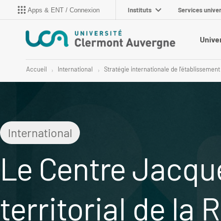
Instituts
Services univer
Apps & ENT / Connexion
Unive
Accueil
International
Stratégie internationale de l’établissement
International
Le Centre Jacque
territorial de la